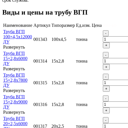
срок службы.
Виды и цены на трубу ВГП
Наименование
Артикул
Типоразмер
Ед.изм.
Цена
Кол-во
Труба ВГП
100×4,5х12000
001343
100х4,5
тонна
ДУ
Развернуть
Труба ВГП
15×2,8х6000
001314
15х2,8
тонна
ДУ
Развернуть
Труба ВГП
15×2,8х7800
001315
15х2,8
тонна
ДУ
Развернуть
Труба ВГП
15×2,8х9000
001316
15х2,8
тонна
ДУ
Развернуть
Труба ВГП
20×2,5х6000
001317
20х2,5
тонна